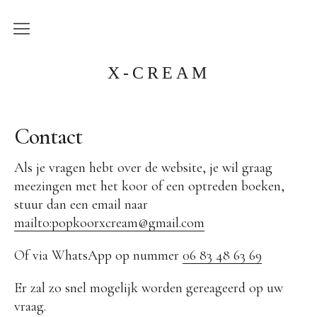
Home
X-CREAM
Agenda
Contact
Het Koor
Als je vragen hebt over de website, je wil graag
Historie
meezingen met het koor of een optreden boeken,
stuur dan een email naar
Dirigent
mailto:popkoorxcream@gmail.com
Repertoire
Of via WhatsApp op nummer
06 83 48 63 69
Foto’s
Er zal zo snel mogelijk worden gereageerd op uw
Facebook
vraag.