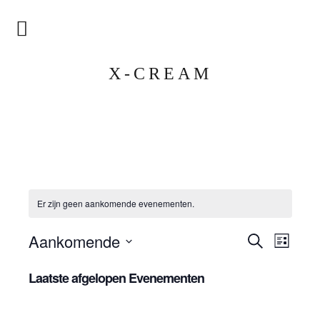
Home
X-CREAM
Agenda
Het Koor
Historie
Er zijn geen aankomende evenementen.
Dirigent
Repertoire
Evenemen
Evene
Aankomende
Zoeken
Lijst
weerg
Zoeken
Selecteer
Foto’s
naviga
Laatste afgelopen Evenementen
een
en
datum.
Facebook
weergeven