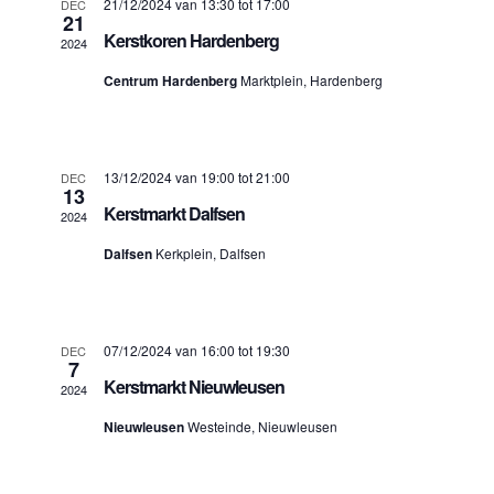
21/12/2024 van 13:30
tot
17:00
DEC
navigatie
21
Contact
Kerstkoren Hardenberg
2024
Centrum Hardenberg
Marktplein, Hardenberg
13/12/2024 van 19:00
tot
21:00
DEC
13
Kerstmarkt Dalfsen
2024
Dalfsen
Kerkplein, Dalfsen
07/12/2024 van 16:00
tot
19:30
DEC
7
Kerstmarkt Nieuwleusen
2024
Nieuwleusen
Westeinde, Nieuwleusen