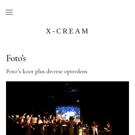
Home
X-CREAM
Agenda
Foto’s
Het Koor
Foto’s koor plus diverse optredens
Historie
Dirigent
Repertoire
Foto’s
Facebook