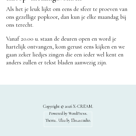
Als het je leuk lijkt om eens de sfeer te proeven van
ons gezellige popkoor, dan kun je elke maandag bij
ons terecht.
Vanaf 20.00 u. staan de deuren open en word je
hartelijk ontvangen, kom gerust eens kijken en we
gaan zeker liedjes zingen die een ieder wel kent en
anders zullen er tekst bladen aanwezig zijn.
Copyright © 2026 X-CREAM
Powered by
WordPress
Scroll Down
Theme: Uku by
Elmastudio